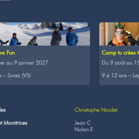
w Fun
Camp tu crées t
ier au 9 janvier 2027
Du 9 août au 1
 – Siviez (VS)
9 à 12 ans – Le
les
Christophe Nicolet
t Monitrices
Jean C
Nolan E