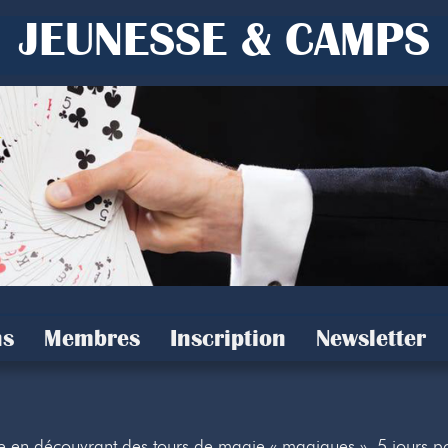
JEUNESSE & CAMPS
s
Membres
Inscription
Newsletter
ie en découvrant des tours de magie « magiques ». 5 jours p