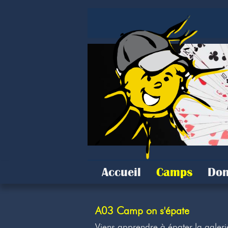
Accueil
Camps
Don
A03 Camp on s'épate
Viens apprendre à épater la galer