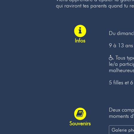
qui raviront tes parents quand tu re
Du dimanch
Infos
9 à 13 ans
Tous typ
le/a partic
malheureuse
5 filles et 
Deux camps
moments d'
Souvenirs
Galerie ph