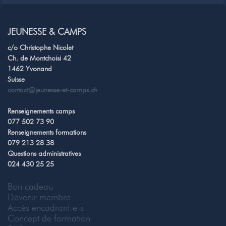
JEUNESSE & CAMPS
c/o Christophe Nicolet
Ch. de Montchoisi 42
1462 Yvonand
Suisse
contact@jeunesse-et-camps.ch
Renseignements camps
077 502 73 90
Renseignements formations
079 213 28 38
Questions administratives
024 430 25 25
Bon cadeau
Devenir membre
Accès encadrant-e-s
Concept de formation