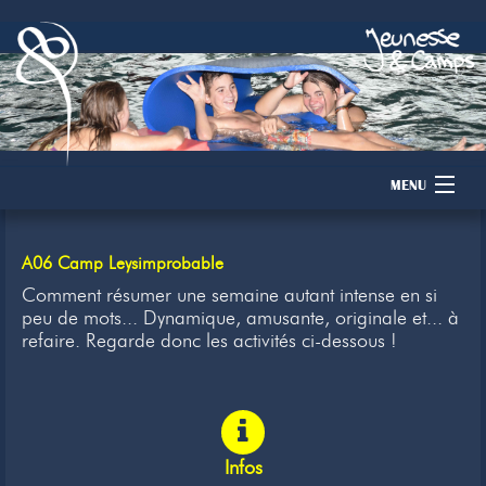
MENU
Accueil
A06 Camp Leysimprobable
Camps
Comment résumer une semaine autant intense en si
peu de mots... Dynamique, amusante, originale et... à
refaire. Regarde donc les activités ci-dessous !
Dons
Membres
Inscription
Infos