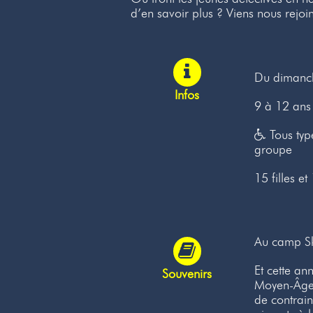
d’en savoir plus ? Viens nous rejoi
Du dimanch
Infos
9 à 12 ans
Tous type
groupe
15 filles e
Au camp Sky
Et cette an
Souvenirs
Moyen-Âge e
de contrain