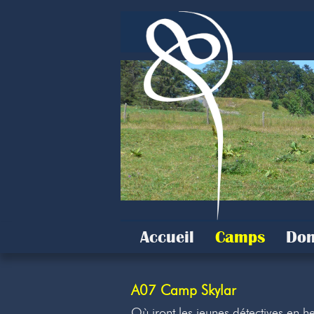
Accueil
Camps
Don
A07 Camp Skylar
Où iront les jeunes détectives en h