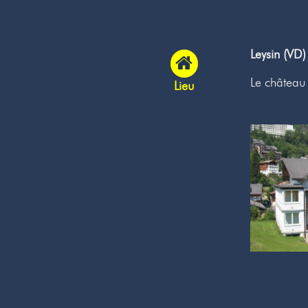
Leysin (VD)
Le château 
Lieu