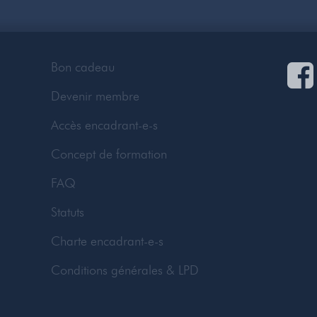
Bon cadeau
Devenir membre
Accès encadrant-e-s
Concept de formation
FAQ
Statuts
Charte encadrant-e-s
Conditions générales & LPD