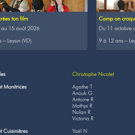
rées ton film
Camp on croque
 au 15 août 2026
Du 11 octobre 
 – Leysin (VD)
9 à 12 ans – Le
les
Christophe Nicolet
t Monitrices
Agathe T
Anouk G
Antoine R
Mathys R
Nolan R
Victoria R
et Cuisinières
Yaël N