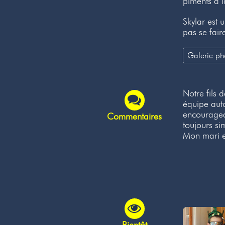
piments à 
Skylar est 
pas se fai
Galerie ph
Notre fils 
équipe auto
encouragean
Commentaires
toujours si
Mon mari et
Bientôt