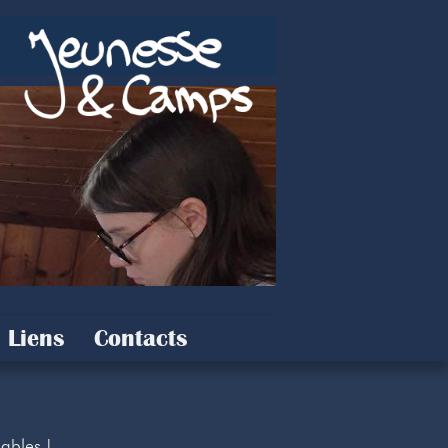
Liens
Contacts
iables !