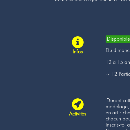
Disponible
Du dimanc
Infos
12 à 15 an
~ 12 Partic
'Durant cet
modelage, o
en art : ch
Activités
chacun pour
inscris-toi 