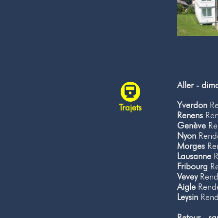
Aller - di
Yverdon
Re
Trajets
Renens
Ren
Genève
Ren
Nyon
Rende
Morges
Ren
Lausanne
R
Fribourg
Re
Vevey
Rende
Aigle
Rende
Leysin
Rende
Retour - s