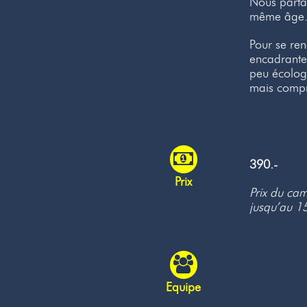
Nous partag
même âge.
Pour se re
encadrantes
peu écologi
mais compr
390.-
Prix
Prix du cam
jusqu’au 1
Equipe