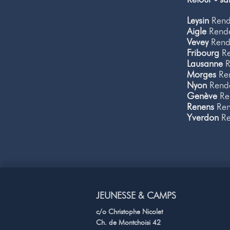
Leysin
Rende
Aigle
Rende
Vevey
Rende
Fribourg
Re
Lausanne
R
Morges
Ren
Nyon
Rende
Genève
Ren
Renens
Ren
Yverdon
Re
JEUNESSE & CAMPS
c/o Christophe Nicolet
Ch. de Montchoisi 42