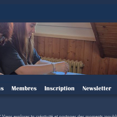
s
Membres
Inscription
Newsletter
? Viens explorer ta créativité et partager des moments inoubl