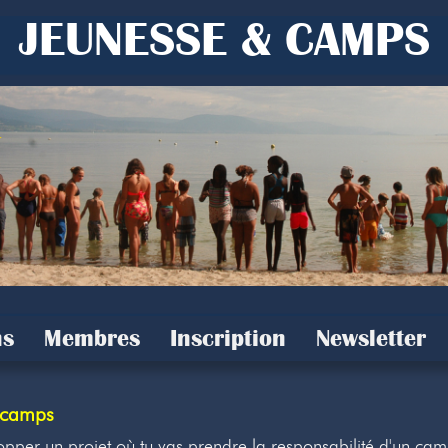
JEUNESSE & CAMPS
s
Membres
Inscription
Newsletter
 camps
pper un projet où tu vas prendre la responsabilité d'un ca