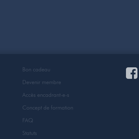
Bon cadeau
Devenir membre
Accès encadrant-e-s
Concept de formation
FAQ
Statuts