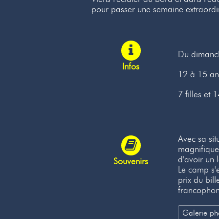
pour passer une semaine extraordi
Du dimanch
Infos
12 à 15 an
7 filles et
Avec sa sit
magnifiques
d'avoir un 
Souvenirs
Le camp s'e
prix du bil
francophon
Galerie ph