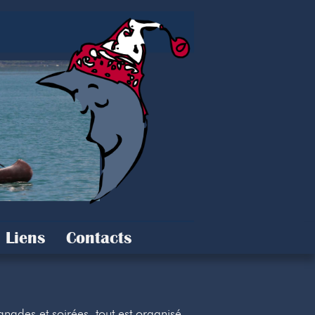
Liens
Contacts
nades et soirées, tout est organisé