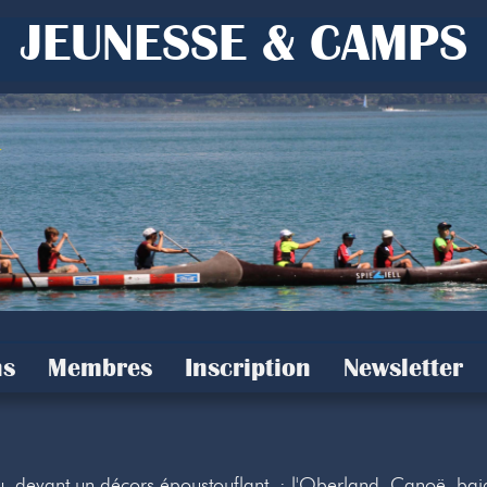
JEUNESSE & CAMPS
s
Membres
Inscription
Newsletter
au, devant un décors époustouflant : l'Oberland. Canoë, baig