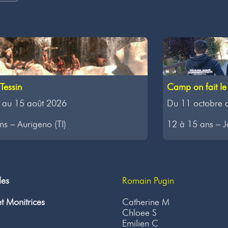
Camp on fait le 
Tessin
Du 11 octobre 
 au 15 août 2026
12 à 15 ans – J
s – Aurigeno (TI)
les
Romain Pugin
t Monitrices
Catherine M
Chloee S
Emilien C