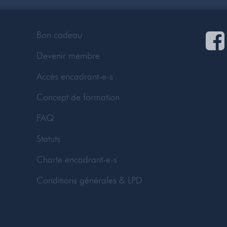
Bon cadeau
Devenir membre
Accès encadrant-e-s
Concept de formation
FAQ
Statuts
Charte encadrant-e-s
Conditions générales & LPD