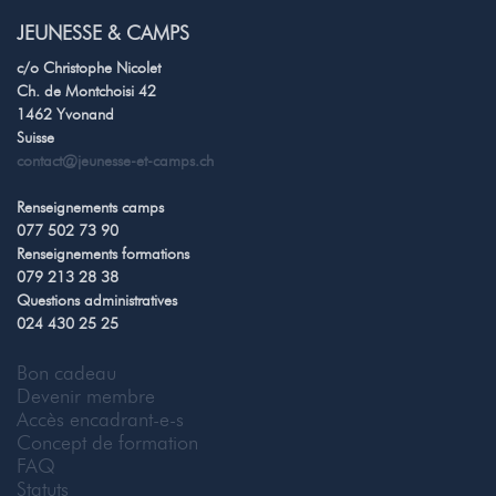
JEUNESSE & CAMPS
c/o Christophe Nicolet
Ch. de Montchoisi 42
1462 Yvonand
Suisse
contact@jeunesse-et-camps.ch
Renseignements camps
077 502 73 90
Renseignements formations
079 213 28 38
Questions administratives
024 430 25 25
Bon cadeau
Devenir membre
Accès encadrant-e-s
Concept de formation
FAQ
Statuts