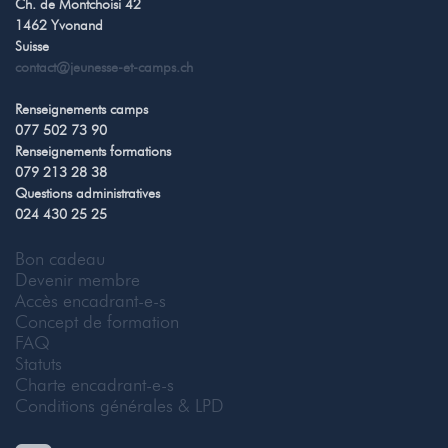
Ch. de Montchoisi 42
1462 Yvonand
Suisse
contact@jeunesse-et-camps.ch
Renseignements camps
077 502 73 90
Renseignements formations
079 213 28 38
Questions administratives
024 430 25 25
Bon cadeau
Devenir membre
Accès encadrant-e-s
Concept de formation
FAQ
Statuts
Charte encadrant-e-s
Conditions générales & LPD