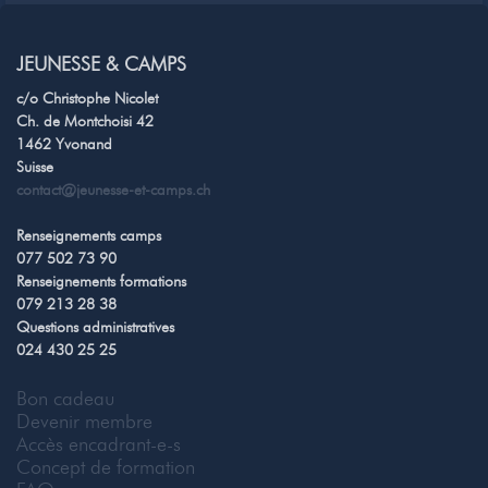
JEUNESSE & CAMPS
c/o Christophe Nicolet
Ch. de Montchoisi 42
1462 Yvonand
Suisse
contact@jeunesse-et-camps.ch
Renseignements camps
077 502 73 90
Renseignements formations
079 213 28 38
Questions administratives
024 430 25 25
Bon cadeau
Devenir membre
Accès encadrant-e-s
Concept de formation